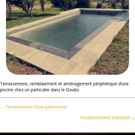
Terrassement, remblaiement et aménagement périphérique d’une
piscine chez un particulier dans le Doubs.
← Terrassement d’une plateforme
Posts
navigation
Assainissement individuel →