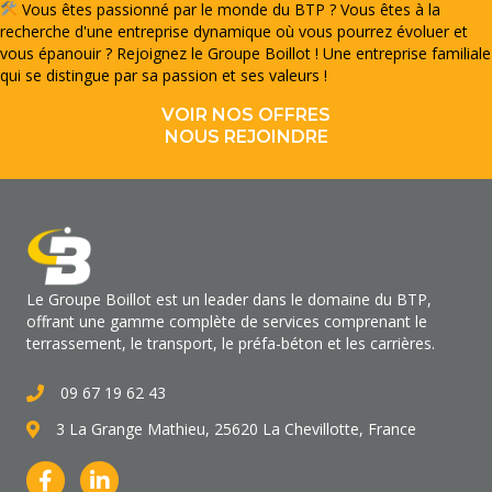
Vous êtes passionné par le monde du BTP ? Vous êtes à la
recherche d'une entreprise dynamique où vous pourrez évoluer et
vous épanouir ? Rejoignez le Groupe Boillot ! Une entreprise familiale
qui se distingue par sa passion et ses valeurs !
VOIR NOS OFFRES
NOUS REJOINDRE
Le Groupe Boillot est un leader dans le domaine du BTP,
offrant une gamme complète de services comprenant le
terrassement, le transport, le préfa-béton et les carrières.
09 67 19 62 43
3 La Grange Mathieu, 25620 La Chevillotte, France
facebook